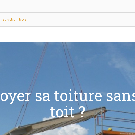
nstruction bois
yer sa toiture sans
toit ?