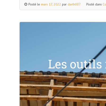
Posté le
mars 17, 2022
par
darth007
Posté dans
Co
Les outils