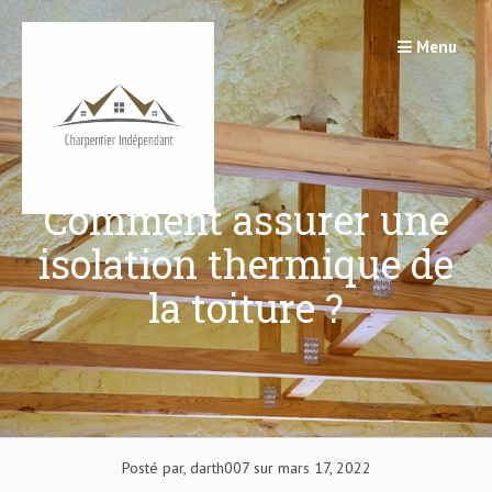
Passer
au
Menu
contenu
Comment assurer une
isolation thermique de
la toiture ?
Posté par, darth007 sur mars 17, 2022