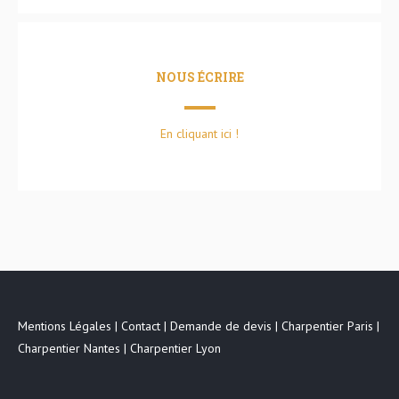
NOUS ÉCRIRE
En cliquant ici !
Mentions Légales
|
Contact
|
Demande de devis
|
Charpentier Paris
|
Charpentier Nantes
|
Charpentier Lyon