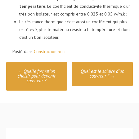
température
. Le coefficient de conductivité thermique d’un
très bon isolateur est compris entre 0.025 et 0.05 w/m.k ;
La résistance thermique : c’est aussi un coefficient qui plus
est élevé, plus le matériau résiste à la température et donc
c’est un bon isolateur.
Posté dans
Construction bois
Poste
←
Quelle formation
Quel est le salaire d’un
navigation
choisir pour devenir
couvreur ?
→
couvreur ?