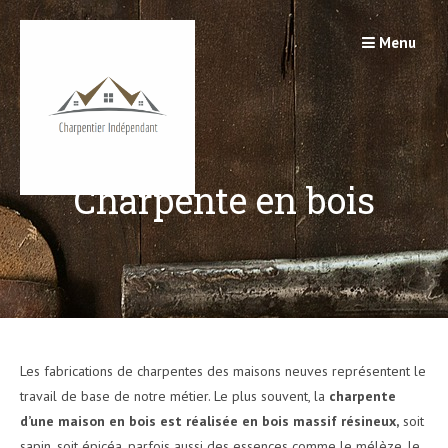
Passer
au
Menu
contenu
Charpente en bois
Les fabrications de charpentes des maisons neuves représentent le
travail de base de notre métier. Le plus souvent, la
charpente
d’une maison en bois est réalisée en bois massif résineux,
soit
sapin, soit épicéa, parfois aussi des essences comme le mélèze, le