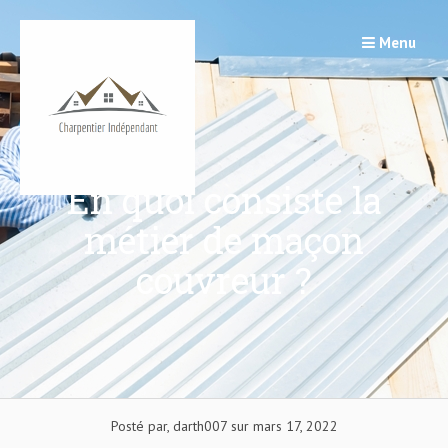
Passer
au
Menu
contenu
En quoi consiste la
métier de maçon
couvreur ?
Posté par, darth007 sur mars 17, 2022