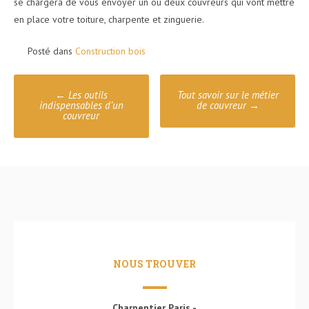
se chargera de vous envoyer un ou deux couvreurs qui vont mettre
en place votre toiture, charpente et zinguerie.
Posté dans
Construction bois
Poste
←
Les outils
Tout savoir sur le métier
navigation
indispensables d’un
de couvreur
→
couvreur
NOUS TROUVER
Charpentier Paris -