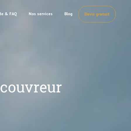
de & FAQ
Nos services
Blog
Devis gratuit
 couvreur