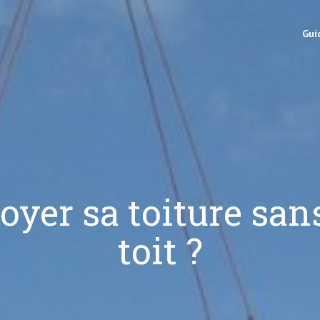
Gui
yer sa toiture sans
toit ?