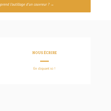
rend l’outillage d’un couvreur ?
→
NOUS ÉCRIRE
En cliquant ici !