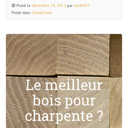
Posté le
décembre 20, 2021
par
darth007
Posté dans
Conseil bois
Le meilleur
bois pour
charpente ?