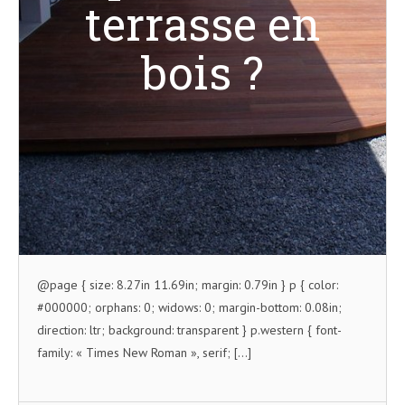
terrasse en
bois ?
@page { size: 8.27in 11.69in; margin: 0.79in } p { color:
#000000; orphans: 0; widows: 0; margin-bottom: 0.08in;
direction: ltr; background: transparent } p.western { font-
family: « Times New Roman », serif; […]