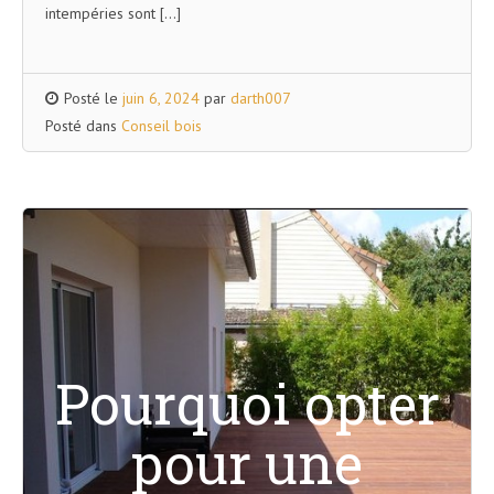
intempéries sont […]
Posté le
juin 6, 2024
par
darth007
Posté dans
Conseil bois
Pourquoi opter
pour une