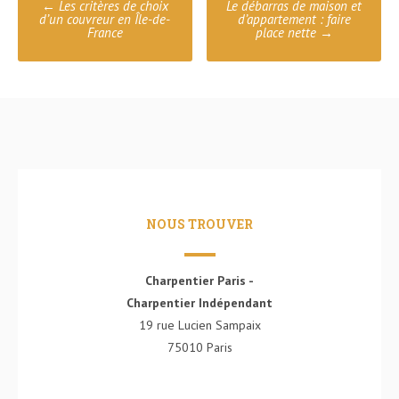
←
Les critères de choix
Le débarras de maison et
navigation
d’un couvreur en Île-de-
d’appartement : faire
France
place nette
→
NOUS TROUVER
Charpentier Paris -
Charpentier Indépendant
19 rue Lucien Sampaix
75010 Paris