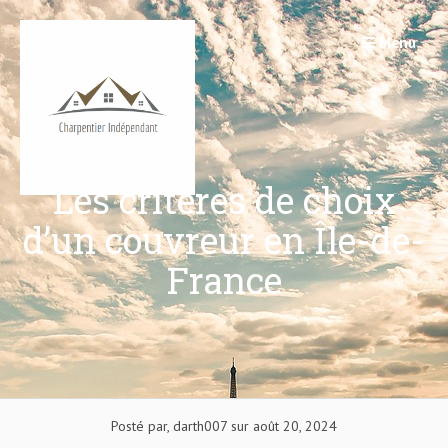
Passer
au
Menu
contenu
Les critères de choix
d’un couvreur en Île-de-
France
Posté par, darth007 sur août 20, 2024