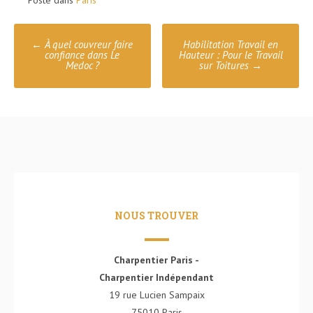
Posté dans
Paris
Poste
←
À quel couvreur faire
Habilitation Travail en
navigation
confiance dans Le
Hauteur : Pour le Travail
Medoc ?
sur Toitures
→
NOUS TROUVER
Charpentier Paris -
Charpentier Indépendant
19 rue Lucien Sampaix
75010 Paris