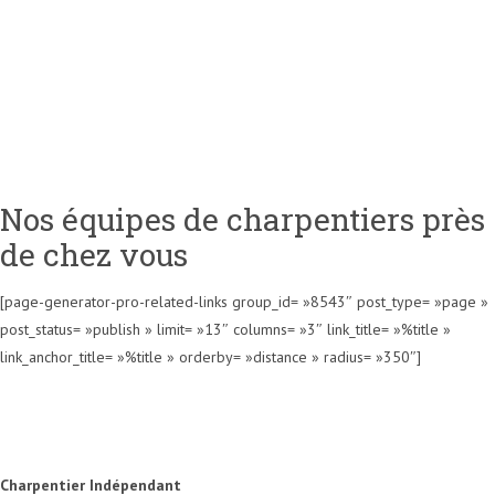
Nos équipes de charpentiers près
de chez vous
[page-generator-pro-related-links group_id= »8543″ post_type= »page »
post_status= »publish » limit= »13″ columns= »3″ link_title= »%title »
link_anchor_title= »%title » orderby= »distance » radius= »350″]
Charpentier Indépendant